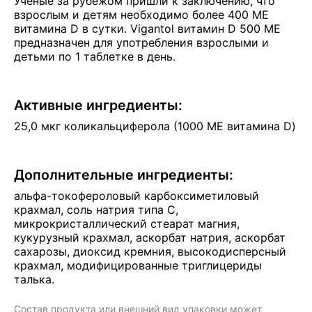
Ученые за рубежом пришли к заключению, что
взрослым и детям необходимо более 400 МЕ
витамина D в сутки. Vigantol витамин D 500 МЕ
предназначен для употребления взрослыми и
детьми по 1 таблетке в день.
Активные ингредиенты:
25,0 мкг коликальциферола (1000 МЕ витамина D)
Дополнительные ингредиенты:
альфа-токофероловый карбоксиметиловый
крахмал, соль натрия типа С,
микрокристаллический стеарат магния,
кукурузный крахмал, аскорбат натрия, аскорбат
сахарозы, диоксид кремния, высокодисперсный
крахмал, модифицированные триглицериды
талька.
Состав продукта или внешний вид упаковки может