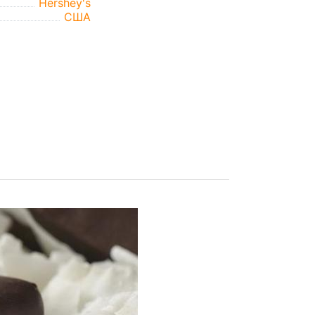
Hershey's
США