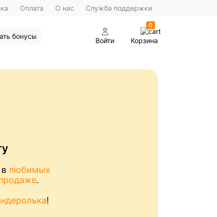
вка
Оплата
О нас
Служба поддержки
0
ать бонусы
Войти
Корзина
ту
 в
любимых
спродаже
.
андеролька
!