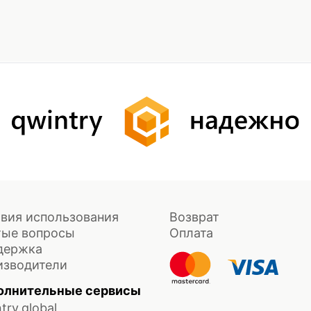
вия использования
Возврат
тые вопросы
Оплата
держка
изводители
олнительные сервисы
try.global