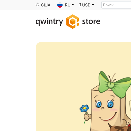
Поиск
США
RU
USD