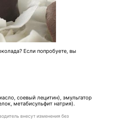
околада? Если попробуете, вы
масло, соевый лецитин), эмульгатор
елок, метабисульфит натрия).
водитель внесут изменения без