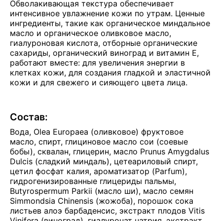
Обволакивающая текстура обеспечивает
интенсивное увлажнение кожи по утрам. Ценные
ингредиенты, такие как органическое миндальное
масло и органическое оливковое масло,
гиалуроновая кислота, отборные органические
сахариды, органический виноград и витамин Е,
работают вместе: для увеличения энергии в
клетках кожи, для создания гладкой и эластичной
кожи и для свежего и сияющего цвета лица.
Состав:
Вода, Olea Europaea (оливковое) фруктовое
масло, спирт, глициновое масло сои (соевые
бобы), сквалан, глицерин, масло Prunus Amygdalus
Dulcis (сладкий миндаль), цетеариловый спирт,
цетил фосфат калия, ароматизатор (Parfum),
гидрогенизированные глицериды пальмы,
Butyrospermum Parkii (масло ши), масло семян
Simmondsia Chinensis (жожоба), порошок сока
листьев алоэ барбаденсис, экстракт плодов Vitis
Vinifera (виноград), гиалуронат натрия, экстракт