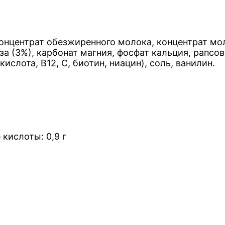
 концентрат обезжиренного молока, концентрат м
а (3%), карбонат магния, фосфат кальция, рапсово
кислота, B12, C, биотин, ниацин), соль, ванилин.
кислоты: 0,9 г