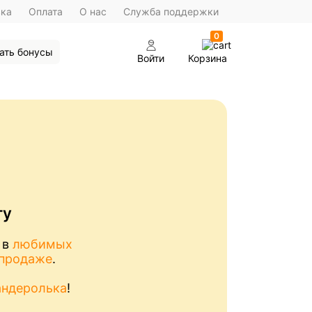
вка
Оплата
О нас
Служба поддержки
0
ать бонусы
Войти
Корзина
ту
 в
любимых
спродаже
.
андеролька
!