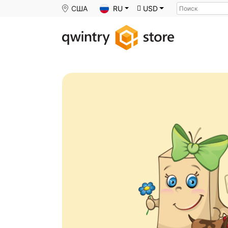
Поиск
США
RU
USD