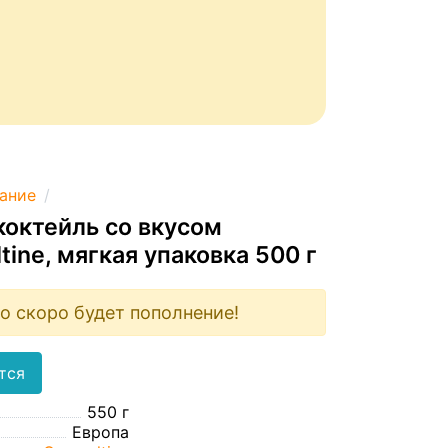
тание
коктейль со вкусом
ine, мягкая упаковка 500 г
о скоро будет пополнение!
тся
550 г
Европа