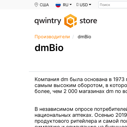
Поиск
США
RU
USD
Производители
dmBio
dmBio
Компания dm была основана в 1973 г
самым высоким оборотом, в которой
более, чем 2 000 магазинах dm по 
В независимом опросе потребителе
национальных аптеках. Осенью 2019
продуктового ритейлера и самой по
симпатию и ориентацию на будущее