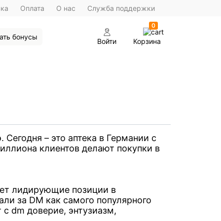
вка
Оплата
О нас
Служба поддержки
0
ать бонусы
Войти
Корзина
 Сегодня – это аптека в Германии с
миллиона клиентов делают покупки в
ает лидирующие позиции в
али за DM как самого популярного
 с dm доверие, энтузиазм,